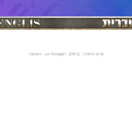
ערוץ התורה - ברסלב
on Google+
המחבר
-
ן הכללי
רבי נחמן מברסלב
רבי נתן מברסלב
נסיעת רבי נחמן מברסלב ז''ל ל
|
|
|
שיעורי תורה
שיעורי תורה לצפיה
שיעורי תורה לשמיעה
קברי צדיקים
חגי
|
|
|
|
 השנה
יום כיפור
סוכות
טו בשבט
חנוכה
פורים
פסח
שבועות
חגים
|
|
|
|
|
|
|
|
|
ם
לג בעומר
רשבי
רבי שמעון בר יוחאי
חסידות ברסלב
סרטונים
רבי שמע
|
|
|
|
|
|
תורה
שיעורים לצפיה
ברכה
תיקון הכללי
קונטרס מגדיל ישועות
ל"ג בעומ
|
|
|
|
|
ת ספרים
הבבא סאלי
ברכות
ספר הזוהר
הרצאות
ברכות לרפואה שלמה
|
|
|
|
|
 ברסלב - מורנו רבי יוסף שובלי
רסלב בגוגל פלוס
זי"ע נין ונכד לצדיק הקדוש אור שבעת הימים רבי ישראל בעל שם טוב זי"ע. בשנת תקל"ב ירד
כה של רבנו הקדוש. לאחר שהתגברה הסתרה גדולה בעולם וציפורני המינים והאפיקורסים 
 והגזרות התחילו לרדוף את עם ישראל, רחם השם יתברך על עמו והוריד לעולם את נשמתו הנ
 היתה כמותה מאז בריאת העולם. כדי שיחזק את ישראל ויעודד ויקיץ ויחדש ויחיה וירפא, ו