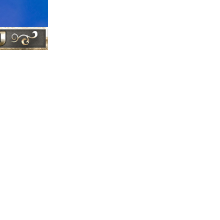
ברסלב
התיקו
|
צדיקי ברסלב
|
ברסלב
ראש
|
ישראל
צדיקי
|
מירון
רשב"י
|
|
בר יוחאי
הוצא
|
הרב יוסף שובלי -
ערוץ התורה - ב
רבי נחמן מברסלב
נשמתו הטהורה והז
עם ישראל, והצרות
רבנו הקדוש אשר לא