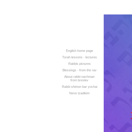
English home page
Torah lessons - lectures
Rabbis pictures
Blessings - from the rav
About rabbi nachman
from breslev
Rabbi shimon bar yochai
Neve tzadikim