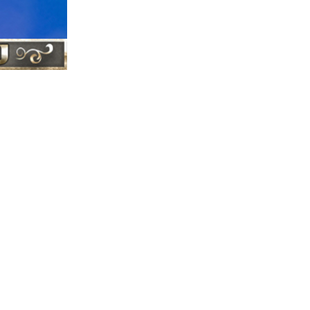
ברסלב
התיקו
|
צדיקי ברסלב
|
ברסלב
ראש
|
ישראל
צדיקי
|
מירון
רשב"י
|
|
בר יוחאי
הוצא
|
הרב יוסף שובלי -
ערוץ התורה - ב
רבי נחמן מברסלב
נשמתו הטהורה והז
עם ישראל, והצרות
רבנו הקדוש אשר לא