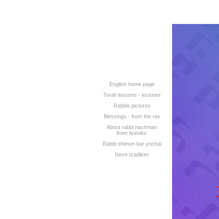
English home page
Torah lessons - lectures
Rabbis pictures
Blessings - from the rav
About rabbi nachman
from breslev
Rabbi shimon bar yochai
Neve tzadikim