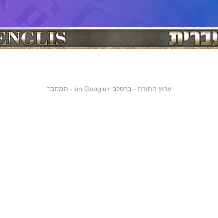
ערוץ התורה - ברסלב
on Google+
המחבר
-
ן הכללי
רבי נחמן מברסלב
רבי נתן מברסלב
נסיעת רבי נחמן מברסלב ז''ל ל
|
|
|
שיעורי תורה
שיעורי תורה לצפיה
שיעורי תורה לשמיעה
קברי צדיקים
חגי
|
|
|
|
 השנה
יום כיפור
סוכות
טו בשבט
חנוכה
פורים
פסח
שבועות
חגים
|
|
|
|
|
|
|
|
|
ם
לג בעומר
רשבי
רבי שמעון בר יוחאי
חסידות ברסלב
סרטונים
רבי שמע
|
|
|
|
|
|
תורה
שיעורים לצפיה
ברכה
תיקון הכללי
קונטרס מגדיל ישועות
ל"ג בעומ
|
|
|
|
|
ת ספרים
הבבא סאלי
ברכות
ספר הזוהר
הרצאות
ברכות לרפואה שלמה
|
|
|
|
|
 ברסלב - מורנו רבי יוסף שובלי
רסלב בגוגל פלוס
זי"ע נין ונכד לצדיק הקדוש אור שבעת הימים רבי ישראל בעל שם טוב זי"ע. בשנת תקל"ב ירד
כה של רבנו הקדוש. לאחר שהתגברה הסתרה גדולה בעולם וציפורני המינים והאפיקורסים 
 והגזרות התחילו לרדוף את עם ישראל, רחם השם יתברך על עמו והוריד לעולם את נשמתו הנ
 היתה כמותה מאז בריאת העולם. כדי שיחזק את ישראל ויעודד ויקיץ ויחדש ויחיה וירפא, ו