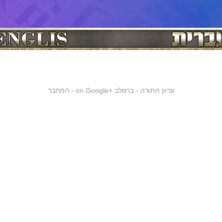
ערוץ התורה - ברסלב
on Google+
המחבר
-
ן הכללי
רבי נחמן מברסלב
רבי נתן מברסלב
נסיעת רבי נחמן מברסלב ז''ל ל
|
|
|
שיעורי תורה
שיעורי תורה לצפיה
שיעורי תורה לשמיעה
קברי צדיקים
חגי
|
|
|
|
 השנה
יום כיפור
סוכות
טו בשבט
חנוכה
פורים
פסח
שבועות
חגים
|
|
|
|
|
|
|
|
|
ם
לג בעומר
רשבי
רבי שמעון בר יוחאי
חסידות ברסלב
סרטונים
רבי שמע
|
|
|
|
|
|
תורה
שיעורים לצפיה
ברכה
תיקון הכללי
קונטרס מגדיל ישועות
ל"ג בעומ
|
|
|
|
|
ת ספרים
הבבא סאלי
ברכות
ספר הזוהר
הרצאות
ברכות לרפואה שלמה
|
|
|
|
|
 ברסלב - מורנו רבי יוסף שובלי
רסלב בגוגל פלוס
זי"ע נין ונכד לצדיק הקדוש אור שבעת הימים רבי ישראל בעל שם טוב זי"ע. בשנת תקל"ב ירד
כה של רבנו הקדוש. לאחר שהתגברה הסתרה גדולה בעולם וציפורני המינים והאפיקורסים 
 והגזרות התחילו לרדוף את עם ישראל, רחם השם יתברך על עמו והוריד לעולם את נשמתו הנ
 היתה כמותה מאז בריאת העולם. כדי שיחזק את ישראל ויעודד ויקיץ ויחדש ויחיה וירפא, ו