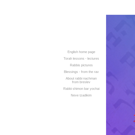
English home page
Torah lessons - lectures
Rabbis pictures
Blessings - from the rav
About rabbi nachman
from breslev
Rabbi shimon bar yochai
Neve tzadikim