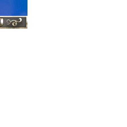
ברסלב
התיקו
|
צדיקי ברסלב
|
ברסלב
ראש
|
ישראל
צדיקי
|
מירון
רשב"י
|
|
בר יוחאי
הוצא
|
הרב יוסף שובלי -
ערוץ התורה - ב
רבי נחמן מברסלב
נשמתו הטהורה והז
עם ישראל, והצרות
רבנו הקדוש אשר לא