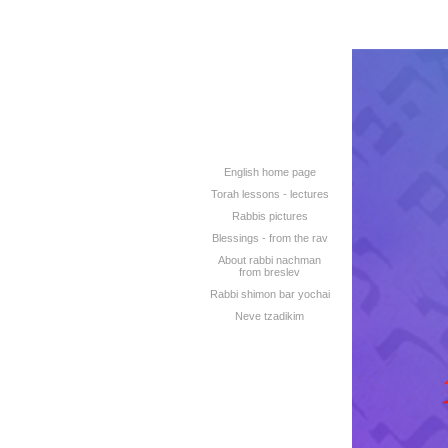
English home page
Torah lessons - lectures
Rabbis pictures
Blessings - from the rav
About rabbi nachman
from breslev
Rabbi shimon bar yochai
Neve tzadikim