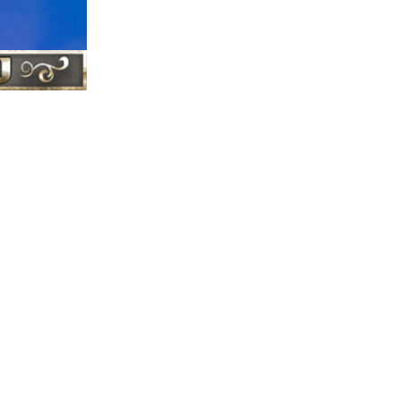
ברסלב
התיקו
|
צדיקי ברסלב
|
ברסלב
ראש
|
ישראל
צדיקי
|
מירון
רשב"י
|
|
בר יוחאי
הוצא
|
הרב יוסף שובלי -
ערוץ התורה - ב
רבי נחמן מברסלב
נשמתו הטהורה והז
עם ישראל, והצרות
רבנו הקדוש אשר לא