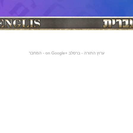
ערוץ התורה - ברסלב
on Google+
המחבר
-
ן הכללי
רבי נחמן מברסלב
רבי נתן מברסלב
נסיעת רבי נחמן מברסלב ז''ל ל
|
|
|
שיעורי תורה
שיעורי תורה לצפיה
שיעורי תורה לשמיעה
קברי צדיקים
חגי
|
|
|
|
 השנה
יום כיפור
סוכות
טו בשבט
חנוכה
פורים
פסח
שבועות
חגים
|
|
|
|
|
|
|
|
|
ם
לג בעומר
רשבי
רבי שמעון בר יוחאי
חסידות ברסלב
סרטונים
רבי שמע
|
|
|
|
|
|
תורה
שיעורים לצפיה
ברכה
תיקון הכללי
קונטרס מגדיל ישועות
ל"ג בעומ
|
|
|
|
|
ת ספרים
הבבא סאלי
ברכות
ספר הזוהר
הרצאות
ברכות לרפואה שלמה
|
|
|
|
|
 ברסלב - מורנו רבי יוסף שובלי
רסלב בגוגל פלוס
זי"ע נין ונכד לצדיק הקדוש אור שבעת הימים רבי ישראל בעל שם טוב זי"ע. בשנת תקל"ב ירד
כה של רבנו הקדוש. לאחר שהתגברה הסתרה גדולה בעולם וציפורני המינים והאפיקורסים 
 והגזרות התחילו לרדוף את עם ישראל, רחם השם יתברך על עמו והוריד לעולם את נשמתו הנ
 היתה כמותה מאז בריאת העולם. כדי שיחזק את ישראל ויעודד ויקיץ ויחדש ויחיה וירפא, ו