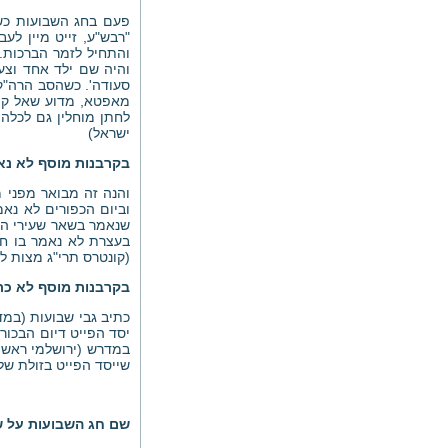
פעם בחג השבועות כשנ
"רבש"ע, זייט מיין לע
והתחיל לזמר הברכות.
והיה שם ילד אחד וצע
סעודה'. כשהסב הרה"ק
מאפטא, מדוע שאל קוד
לחתן מוחלין גם לכלה,
ישראל)
בקרבנות מוסף לא נ
והנה זה מבואר מפני 
וביום הכפורים לא נא
שנאמר בשאר שעירי המו
בעצרת לא נאמר בו חט
(קונטרס תרי"ג מצות ל
בקרבנות מוסף לא כ
כתיב גבי שבועות (במד
יסד הפייט דיום הבכור
במדרש (ירושלמי ראש 
שייסד הפייט בזולת של
שם חג השבועות על ש