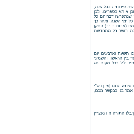
שת פירותיה בכל שנה,
כן איתא בספרים. ולכן
ק שנתפרשו דבריהם כל
ל ימי השנה, ואחר כך
ו (אבות ב. יב) התקן
נה ירושה רק מתחדשת
נו תשעה וארבעים יום
 בין הראשון והשמיני
ינו ז"ל בכל מקום חג
איתא התם [עיין רש"י
ר אמר בני בבקשה מכם,
בלו התורה היו נעצרין