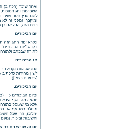
ואחר שזכר (הכתוב) ה
השבועות וחג הסוכות, 
להם ארץ חטה ושעורה,
ומיקבך, ומפני זה לא 
כונת החג, הנה אם כן 
יום הביכורים
ונקרא עוד החג הזה י
ונקרא "יום הביכורים"
לתורה שבכתב ולתורה ש
חג הביכורים
הנה שבועות נקרא חג ה
לשון מהירות כדכתיב 
[שבועות רצא:])
יום הביכורים.
וביום הביכורים כו'. 
יומא כמה יוסף איכא בש
אלא מי שעוסק בתורה, ו
וגדולה כמו אף אני בכ
ימלוכו, הרי שכל חשיב
וחשיבות וביכור. (נועם
יום זה שורש התורה של