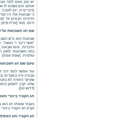
יש טוב טעם למה אנו 
אותם והם נשבעו לו שא
(דברים ח, יא) לעברך 
כי שבועות אלו היו קוד
הדורות הבאים עד סוף
היום. (טור [או"ח סימן
שם חג השבועות על ש
שבועות הוא ע"ש השבוע
"אשר דיבר ד' נעשה", ו
הדברות, והוא שבועה, ו
בחג השבועות ולשון ח
עולמית. (שפת אמת)
טעם שם חג השבועות
עוד אפשר לומר דרך ד
עבודה זרה במצרים ובי
שעיקר התורה לא נתנה
שלא יקרב לעסוק בתור
[דרוש טו])
חג הקציר ביכורי מעש
בעבור שאותו חג הוא 
נקרא חג הקציר ביכורי 
חג הקציר וחג האסיף