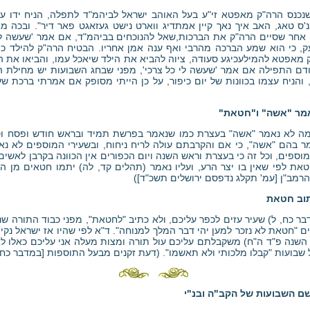
כנס הרה"ק מאפטא זי"ע בעל האוהב ישראל לביהמ"ד לתפלה, הניח ידו על
בנ'ס טאג, האב איך נאך קיין אמתדיג ווארט נישט געזאגט פאר דיר". ובכה מא
 אחר שסיים הרה"ק את הברכות,שאל להנוכחים בביהמ"ד, אם אמר 'שעשה לי כ
ק, כי הוא שמע הברכה מהרבי ואף ענה אמן אחריו. הבטיח הרה"ק להילד כי 
 מאפטא להמילעכיגע סעודה, ציוה להביא את הילד שיאכל עמו, והביאו את ה
ם התפילה אם אמר 'שעשה לי כל צרכי', מפני שבחג השבועות יש מחילת העו
 והניח עצמו בכוונות של יום כיפור, על כן הייתי מסופק אם אמרתי ברכת שע
אמר "אשה" ו"חטאת"
מה לא נאמר "אשה" בעצרת כמו שנאמר בפרשת תמיד ובראש חודש ופסח וסו
מר בהם "אשה", כי אם והקרבתם עולה לריח ניחוח, ובשעירי המוספים לא 
ספים, וכל זה כי בעצרת וראש השנה ויום הכפורים אין הכוונה בקרבן לאשים
את לפי שאין בו יצר הרע, ועליו נאמר (תהלים קד, לה) יתמו חטאים מן הא
הרמב"ן [עמ' תקלג נדפסם ירושלים תשכ"ד])
תוב חטאת
בר כח, ל) שעיר עזים לכפר עליכם, ולא כתיב "לחטאת", מפני כבוד התורה שנת
ים "חטאת לא נזכר למען יהי דבר המלך למנוחה". ד"א לפי שהיו אז ישראל נ
השנה פ"ד ה"ח) משקבלתם עליכם עול תורה ומצות מעלה אני עליכם כאלו ל
 שבועות "קבלו מלכותי ולא תאשמו". (דעת זקנים מבעל התוספות [במדבר כח,
ם השבועות של הקב"ה ובנ"י