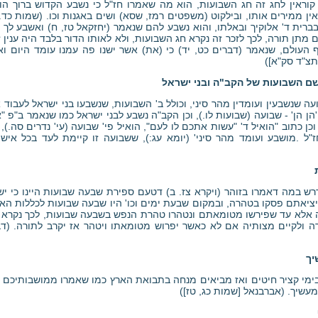
קוראין לחג זה חג השבועות, הוא מה שאמרו חז"ל כי נשבע הקדוש ברוך הו
ין ממירים אותו, ובילקוט (משפטים רמז, שסא) ושים באגנות וכו. (שמות כד. 
בברית ד' אלוקיך ובאלתו, והוא נשבע להם שנאמר (יחזקאל טז, ח) ואשבע לך 
ם מתן תורה, לכך לזכר זה נקרא חג השבועות, ולא לאותו הדור בלבד היה ענין
 העולם, שנאמר (דברים כט, יד) כי (את) אשר ישנו פה עמנו עומד היום וא
 תצ"ד סק"א])
ם השבועות של הקב"ה ובני ישראל
ה שנשבעין ועומדין מהר סיני, וכולל ב' השבועות, שנשבעו בני ישראל לעבוד 
'הן הן' - שבועה (שבועות לו.), וכן הקב"ה נשבע לבני ישראל כמו שנאמר ב"פ "
כן כתוב "הואיל ד' "עשות אתכם לו לעם", הואיל פי' שבועה (עי' נדרים סה.),
ז"ל .מושבע ועומד מהר סיני' (יומא עג:), ששבועה זו קיימת לעד בכל איש
רש במה דאמרו בזוהר (ויקרא צז. ב) דטעם ספירת שבעה שבועות היינו כי י
ציאתם פסקו בטהרה, ובמקום שבעת ימים וכו' היו שבעה שבועות לכללות האו
 אלא עד שפירשו מטומאתם ונטהרו טהרת הנפש בשבעה שבועות, לכך נקרא "
ה ולקיים מצותיה אם לא כאשר יפרוש מטומאתו ויטהר אז יקרב לתורה. (ד
יך
בימי קציר חיטים ואז מביאים מנחה בתבואת הארץ כמו שאמרו ממושבותיכם ת
מעשיך. (אברבנאל [שמות כג, טז])