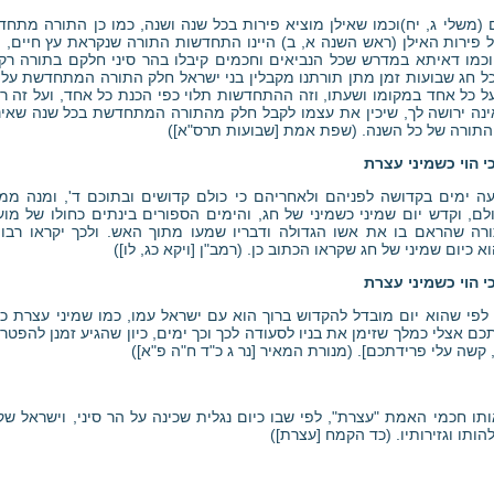
(משלי ג, יח)וכמו שאילן מוציא פירות בכל שנה ושנה, כמו כן התורה מתחד
 על פירות האילן (ראש השנה א, ב) היינו התחדשות התורה שנקראת עץ חיים, ו
, וכמו דאיתא במדרש שכל הנביאים וחכמים קיבלו בהר סיני חלקם בתורה ר
ל חג שבועות זמן מתן תורתנו מקבלין בני ישראל חלק התורה המתחדשת על כ
 כל אחד במקומו ושעתו, וזה ההתחדשות תלוי כפי הכנת כל אחד, ועל זה רמז
נה ירושה לך, שיכין את עצמו לקבל חלק מהתורה המתחדשת בכל שנה שאי
 התורה של כל השנה. (שפת אמת [שבועות תרס"א])
 הוי כשמיני עצרת
ה ימים בקדושה לפניהם ולאחריהם כי כולם קדושים ובתוכם ד', ומנה ממ
ם, וקדש יום שמיני כשמיני של חג, והימים הספורים בינתים כחולו של מועד
ורה שהראם בו את אשו הגדולה ודבריו שמעו מתוך האש. ולכך יקראו רבות
 כיום שמיני של חג שקראו הכתוב כן. (רמב"ן [ויקא כג, לו])
 הוי כשמיני עצרת
 לפי שהוא יום מובדל להקדוש ברוך הוא עם ישראל עמו, כמו שמיני עצרת כד
תכם אצלי כמלך שזימן את בניו לסעודה לכך וכך ימים, כיון שהגיע זמנן להפט
 קשה עלי פרידתכם]. (מנורת המאיר [נר ג כ"ד ח"ה פ"א])
ותו חכמי האמת "עצרת", לפי שבו כיום נגלית שכינה על הר סיני, וישראל שקי
הותו וגזירותיו. (כד הקמח [עצרת])