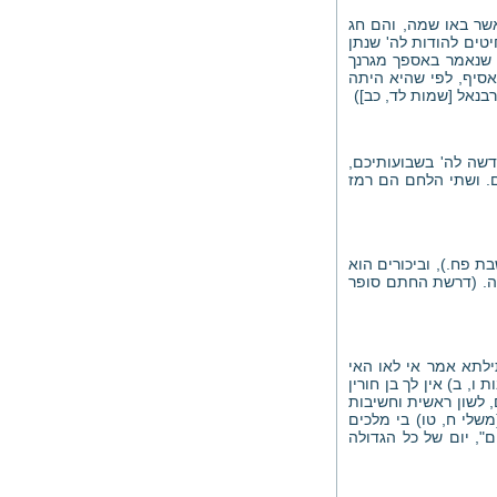
אשר באו שמה, והם חג
יטים להודות לה' שנתן
ו שנאמר באספך מגרנך
אסיף, לפי שהיא היתה
בנאל [שמות לד, כב])
דשה לה' בשבועותיכם,
ם. ושתי הלחם הם רמז
 פח.), וביכורים הוא
נה. (דרשת החתם סופר
תילתא אמר אי לאו האי
ו, ב) אין לך בן חורין
, לשון ראשית וחשיבות
משלי ח, טו) בי מלכים
ם", יום של כל הגדולה