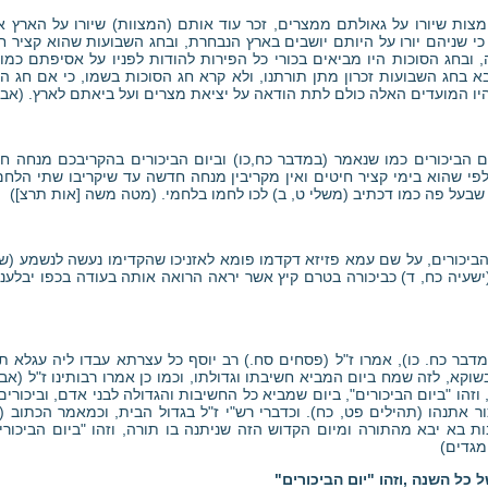
מצות שיורו על גאולתם ממצרים, זכר עוד אותם (המצוות) שיורו על הארץ 
כי שניהם יורו על היותם יושבים בארץ הנבחרת, ובחג השבועות שהוא קציר ח
 ובחג הסוכות היו מביאים בכורי כל הפירות להודות לפניו על אסיפתם כמ
בא בחג השבועות זכרון מתן תורתנו, ולא קרא חג הסוכות בשמו, כי אם חג ה
היו המועדים האלה כולם לתת הודאה על יציאת מצרים ועל ביאתם לארץ. (אבר
ום הביכורים כמו שנאמר (במדבר כח,כו) וביום הביכורים בהקריבכם מנחה ח
 לפי שהוא בימי קציר חיטים ואין מקריבין מנחה חדשה עד שיקריבו שתי הלח
בעל פה כמו דכתיב (משלי ט, ב) לכו לחמו בלחמי. (מטה משה [אות תרצ])
ביכורים, על שם עמא פזיזא דקדמו פומא לאזניכו שהקדימו נעשה לנשמע (שבת
(ישעיה כח, ד) כביכורה בטרם קיץ אשר יראה הרואה אותה בעודה בכפו יבלע
(במדבר כח. כו), אמרו ז"ל (פסחים סח.) רב יוסף כל עצרתא עבדו ליה עגלא 
וקא, לזה שמח ביום המביא חשיבתו וגדולתו, וכמו כן אמרו רבותינו ז"ל (אבות 
זהו "ביום הביכורים", ביום שמביא כל החשיבות והגדולה לבני אדם, וביכורים
ור אתנהו (תהילים פט, כח). וכדברי רש"י ז"ל בגדול הבית, וכמאמר הכתוב (
ות בא יבא מהתורה ומיום הקדוש הזה שניתנה בו תורה, וזהו "ביום הביכורי
 מגדים)
 כל השנה ,וזהו "יום הביכורים"