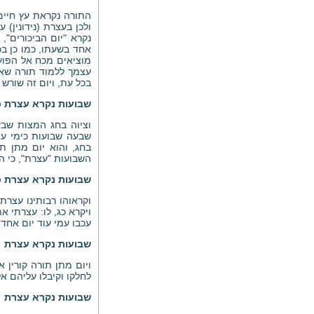
התורה נקראת עץ חיים 
ולכן בעצרת (נידונין)
נקרא "יום הביכורים"
אחד בשעתו, כמו כן בכ
מוציאים מכח אל הפועל
עצמך ללמוד תורה שאי
בכל עת, ויום זה שורש
שבועות נקרא עצרת כי
וציוה בחג המצות שבע
שבעה שבועות כימי עול
בחג, והוא יום מתן ת
השבועות "עצרת", כי הוא
שבועות נקרא עצרת כי
וקראוהו רבותינו עצרת
ויקרא כג, לו: עצרתי א
עכבו עמי עוד יום אחד,
שבועות נקרא עצרת
ויום מתן תורה קורין א
לחלקו וקיבלו עליהם אל
שבועות נקרא עצרת