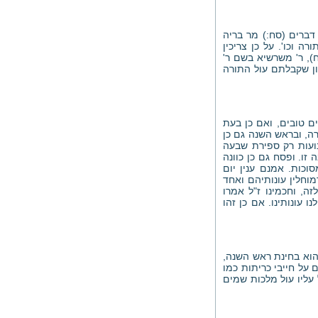
דברים (סח:) מר בריה
 וכו'. על כן צריכין
), ר' משרשיא בשם ר'
ן שקבלתם עול התורה
ם טובים, ואם כן בעת
רה, ובראש השנה גם כן
בועות רק ספירת שבעה
 זו. ופסח גם כן כוונה
וכות. אמנם ענין יום
מוחלין עונותיהם ואחד
זה, וחכמינו ז"ל אמרו
 עונותינו. אם כן זהו
 הוא בחינת ראש השנה,
 על חייבי כריתות כמו
ל עליו עול מלכות שמים