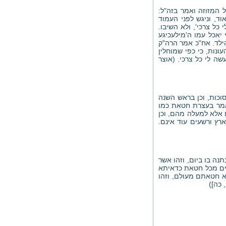
 המזוזה ואמר בזה"ל:
וד, וניגש לפני העמוד
ל צרכי', ולא השיבו.
יאכל עמו ה'מילעכיגע
ילד. אח"כ אמר הרה"ק
נות, כי כפי שמוחלין
שה לי כל צרכי. (אוצר
כות, וכן בראש השנה
נאמר בעצרת חטאת כמו
 אלא למעלה מהם, וכן
רץ ורשעים עוד אינם.
נה בו ביום, וזהו אשר
קיים מכל חטאת כדאיתא
א חטאתם מעולם, וזהו
 כה])