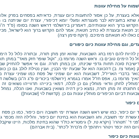
שמוח על מחילת עוונות
 אלא בעצרת, על כן אסור להתענות כיום עצרת, כדאיתא בפסחים בפרק אלו 
 שתא בתעניתא לבר מעצרתא ומעלי יומא דכיפורי, עצרת יום שניתנה בו תורה
קדוש ברוך הוא עוונותיהם, דאמרינן בירושלמי דראש השנה בסופו (פ"ד ה"ח
ב חטאת ובעצרת לא כתיב חטאת, אמר להם הקדוש ברוך הוא לישראל, מכיו
 כאלו לא חטאתם מימיכם. (רוקח סימן רצה)
ים, וגם מחילת עוונות כיום כיפורים
ן להיות להם רמז בחג השבועות, שהוא זמן מתן תורה, ובתורה כלול כל הימי
 כל הימים טובים בו. וראש השנה מרומז בו, "וקול שופר חזק מאד" במתן תו
 דישיבת סוכה תחות גדפי שכינתו, וכן במתן תורה. וגם אי אפשר להחזיק ש
אמור צז. ב) דהכוונה הוא על שבעת ימי הבנין, וענין נטילת לולב גם כן כוונה
ר בדברי האריז"ל, דשבועות הוא יום שמיני של פסח כמו שמיני עצרת מס
איך מרומז בו, אפס חז"ל אמרו בגמרא (ירושלמי ביכורים פ"ג ה"ג) בשלשה ד
וחלין לחתן וודאי מוחלין גם כן לכלה, דמאי בינייהו תרווייהו נשואים זה ל
חתונתו זה מתן תורה, נמצא כיון דהיה נשואין בשבועות, ואנו הכלה, נמחל לנו
בועות דביום הכיפורים מוחלין עונות גם כן. (קדושת לוי [שבועות])
 כיפור
 יום כיפור, כמו שיש ראש השנה ועשרת ימי תשובה ויום כיפור, כמו כן פסח
עשרת ימי תשובה, וחג השבועות הוא בחינת יום כיפור, והלילה הזה מכפר גם
פני ד' 'תטהרו' (ויקרא טז, ל) גימטריא כת"ר שהוא בחינת מלכות, היינו שיקב
היום הזה יכפר ויטהר ויתהפך לו מ'כרת' ל'כתר'. (בית אברהם)
נות כיום כיפור