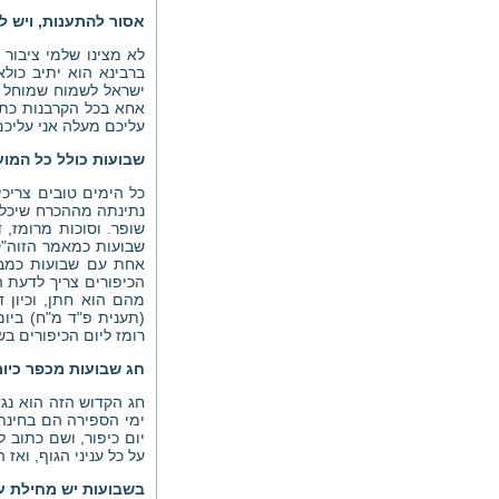
אסור להתענות, ויש ל
לא מצינו שלמי ציבור
ברבינא הוא יתיב כולא
ישראל לשמוח שמוחל ה
אחא בכל הקרבנות כתי
עליכם מעלה אני עליכם
שבועות כולל כל המועד
כל הימים טובים צריכי
נתינתה מההכרח שיכלול
שופר. וסוכות מרומז,
שבועות כמאמר הזוה"ק (
אחת עם שבועות כמבוא
הכיפורים צריך לדעת ה
מהם הוא חתן, וכיון דמ
(תענית פ"ד מ"ח) ביום 
רומז ליום הכיפורים בש
חג שבועות מכפר כיום
חג הקדוש הזה הוא נגד
ימי הספירה הם בחינת 
יום כיפור, ושם כתוב ל
על כל עניני הגוף, ואז 
בשבועות יש מחילת עוו