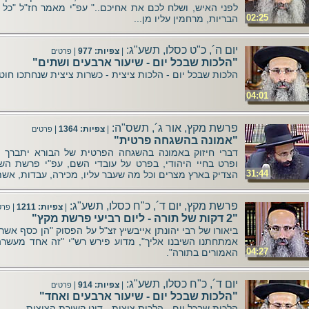
לפני האיש, ושלח לכם את אחיכם.." עפ"י מאמר חז"ל "כל
02:25
הבריות, מרחמין עליו מן...
יום ה´, כ"ט כסלו, תשע"ג:
|
צפיות: 977
|
פרטים
"הלכות שבכל יום - שיעור ארבעים ושתים"
הלכות שבכל יום - הלכות ציצית - כשרות ציצית שנחתכו חוטי
04:01
פרשת מקץ, אור ג´, תשס"ה:
|
צפיות: 1364
|
פרטים
"אמונה בהשגחה פרטית"
דברי חיזוק באמונה בהשגחה הפרטית של הבורא יתברך 
ופרט בחיי היהודי, בפרט על עובדי השם, עפ"י פרשת השב
31:44
הצדיק בארץ מצרים וכל מה שעבר עליו, מכירה, עבדות, אשת 
פרשת מקץ, יום ד´, כ"ח כסלו, תשע"ג:
|
צפיות: 1211
|
פרט
"2 דקות של תורה - ליום רביעי פרשת מקץ"
ביאורו של רבי יהונתן אייבשיץ זצ"ל על הפסוק "הן כסף אשר
אמתחתנו השיבנו אליך", מדוע פירש רש"י "זה אחד מעשרה
04:27
האמורים בתורה".
יום ד´, כ"ח כסלו, תשע"ג:
|
צפיות: 914
|
פרטים
"הלכות שבכל יום - שיעור ארבעים ואחד"
הלכות שבכל יום - הלכות ציצית - דיני קשירת הציצית.