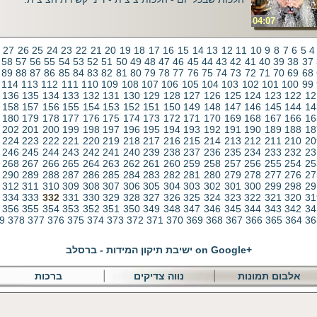
04:07
27
26
25
24
23
22
21
20
19
18
17
16
15
14
13
12
11
10
9
8
7
6
5
4
58
57
56
55
54
53
52
51
50
49
48
47
46
45
44
43
42
41
40
39
38
37
89
88
87
86
85
84
83
82
81
80
79
78
77
76
75
74
73
72
71
70
69
68
114
113
112
111
110
109
108
107
106
105
104
103
102
101
100
99
136
135
134
133
132
131
130
129
128
127
126
125
124
123
122
12
158
157
156
155
154
153
152
151
150
149
148
147
146
145
144
14
180
179
178
177
176
175
174
173
172
171
170
169
168
167
166
16
202
201
200
199
198
197
196
195
194
193
192
191
190
189
188
18
224
223
222
221
220
219
218
217
216
215
214
213
212
211
210
20
246
245
244
243
242
241
240
239
238
237
236
235
234
233
232
23
268
267
266
265
264
263
262
261
260
259
258
257
256
255
254
25
290
289
288
287
286
285
284
283
282
281
280
279
278
277
276
27
312
311
310
309
308
307
306
305
304
303
302
301
300
299
298
29
334
333
332
331
330
329
328
327
326
325
324
323
322
321
320
31
356
355
354
353
352
351
350
349
348
347
346
345
344
343
342
34
9
378
377
376
375
374
373
372
371
370
369
368
367
366
365
364
36
on Google+
ישיבת תיקון המידות - ברסלב
אלבום תמונות
נווה צדיקים
ברכות