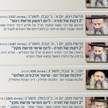
03:43
פרשת ויגש, יום א´, ג´ טבת, תשע"ג:
|
צפיות: 1337
|
פרטים
"2 דקות של תורה - ליום ראשון פרשת ויגש"
פירושו של רבי משה אלשיך זצ"ל על מדוע דיבר יהודה קשות
לאחר שכבר הסכים לפני כן למכירתם של האחים לעבדים.
02:11
פרשת מקץ, יום ו´, א´ טבת, תשע"ג:
|
צפיות: 1187
|
פרטים
"2 דקות של תורה - ליום שישי פרשת מקץ"
ביאורו של רבי יהודה רוזאניס זצ"ל על המדרש - מדוע היכ
בנימין על כתפיו כאשר נמצא אצלו הגביע.
02:28
יום ו´, א´ טבת, תשע"ג:
|
צפיות: 939
|
פרטים
"הלכות שבכל יום - שיעור ארבעים ושלוש"
הלכות שבכל יום - הלכות תפילין - דיני הנחת התפילין.
05:08
פרשת מקץ, יום ה´, כ"ט כסלו, תשע"ג:
|
צפיות: 1203
|
פרט
"2 דקות של תורה - ליום חמישי פרשת מקץ"
פירושו של בעל מחבר ספר ´אמרי שפר´, על הפסוק "..יתן 