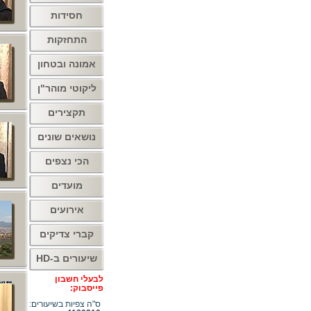
חסידות
התחזקות
אמונה ובטחון
ליקוטי מוהר"ן
תקצירים
נושאים שונים
הכי נצפים
מועדים
אירועים
קברי צדיקים
שיעורים ב-HD
לבעלי חשבון
פייסבוק:
ס"ה צפיות בשיעורים: