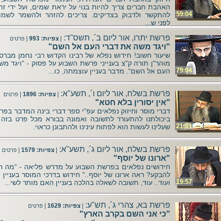
האהבת חברים צריך להיות בנוי על יראת שמים, ועל ידי זה
59:04
להתקשר ולדבוק בצדיקים. צריכים להזהר ולהשמר לשמוע
לפני ש...
פרשת יתרו, אור ליום ב´, תשס"ד:
|
צפיות: 993
|
פרטים
"ויגד משה את דברי העם אל השם"
שיעור חשוב! חידוש נפלא של רבינו הקדוש רבי נחמן מברסל
מוהר"ן תורה ק"צ בענייני פרשת השבוע על פסוק - "ויגד מ
79:04
העם אל השם". מדבר בעניין עוצמתה, כו...
פרשת בשלח, אור ליום ו´, תשע"א:
|
צפיות: 1896
|
פרטים
"אין יסורין בלא חטא"
דברי מוסר וחיזוק נפלאים עפ"י ספר דברי בינה המדבר בפר
ביכולתנו להתעורר לתשובה ואמונה בבורא מכל פרט בזה 
21:01
שעלינו לעשות הוא לפתוח עינינו ולהתבונן כראוי.
פרשת בשלח, אור ליום ג´, תשע"א:
|
צפיות: 1579
|
פרטים
"ארונו של יוסף"
חידושים נפלאים בפרשת השבוע על מדרש פליאה - "מה ר
להבקע? ראה ארונו של יוסף.." חידוש בדרכי המוסר בעניין
19:57
ועוד.. עוד, תשובה לשאלה בהלכה בעניין האם מותר לשי...
פרשת בא, צהרי ג´, תש"ע:
|
צפיות: 1629
|
פרטים
"כי אני השם בקרב הארץ"