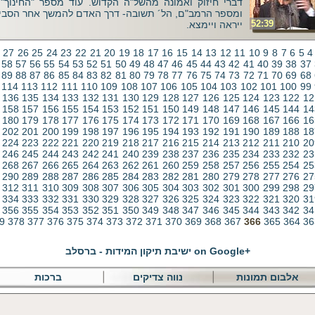
דברי חיזוק ואמונה מהשל"ה הקדוש. עוד מספר "החינוך" 
ומספר הרמב"ם, הל´ תשובה- דרך האדם להמשך אחר הסביב
52:39
ייראה ויימצא.
27
26
25
24
23
22
21
20
19
18
17
16
15
14
13
12
11
10
9
8
7
6
5
4
58
57
56
55
54
53
52
51
50
49
48
47
46
45
44
43
42
41
40
39
38
37
89
88
87
86
85
84
83
82
81
80
79
78
77
76
75
74
73
72
71
70
69
68
114
113
112
111
110
109
108
107
106
105
104
103
102
101
100
99
136
135
134
133
132
131
130
129
128
127
126
125
124
123
122
12
158
157
156
155
154
153
152
151
150
149
148
147
146
145
144
14
180
179
178
177
176
175
174
173
172
171
170
169
168
167
166
16
202
201
200
199
198
197
196
195
194
193
192
191
190
189
188
18
224
223
222
221
220
219
218
217
216
215
214
213
212
211
210
20
246
245
244
243
242
241
240
239
238
237
236
235
234
233
232
23
268
267
266
265
264
263
262
261
260
259
258
257
256
255
254
25
290
289
288
287
286
285
284
283
282
281
280
279
278
277
276
27
312
311
310
309
308
307
306
305
304
303
302
301
300
299
298
29
334
333
332
331
330
329
328
327
326
325
324
323
322
321
320
31
356
355
354
353
352
351
350
349
348
347
346
345
344
343
342
34
9
378
377
376
375
374
373
372
371
370
369
368
367
366
365
364
36
on Google+
ישיבת תיקון המידות - ברסלב
אלבום תמונות
נווה צדיקים
ברכות