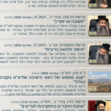
עבירות רח"ל, היו גבולות, ובימינו כבר אין, הכל פרוץ וזהו ה
30:33
ביותר, עלינו לשים לעצמנו גבולות, גם א...
פרשת תרומה, צהרי ה´, תשע"א:
|
צפיות: 1504
|
פרטים
"תשובה או יסורין"
בענין קבלת היסורין באהבה ועשיית תשובה וצעקה לשי"ת מכ
אחת מהעצות הללו זוכים לשלימות ולזיכוך אמיתי. מי שע
32:15
אמיתיית מכל הלב לא יהיו לו יסורין כלל. ומדברי ה...
פרשת משפטים, אור ג´, תשע"א:
|
צפיות: 1654
|
פרטים
"איסור הלוואה בריבית"
מדבר בעניין מעלתה של מצוות הלוואה החשובה, כל המלו
כאילו מלווה לקדוש ברוך בוא... מצוות הצדקה החשובה אש
38:41
היהודי ללבושין רוחניים, ולימוד כיצד ומתי ראוי ליהודי לעשות
כ"א סיון, תש"ע:
|
צפיות: 2960
|
פרטים
"קטע ממסעו של ראש הישיבה שליט"א בקברות
בגליל"
וידאו מיוחד, בו קטע ממסעו של ראש הישיבה שליט"א בקבר
03:15
בגליל לבקשת רחמים על כלל עם ישראל. בוידאו שלפנינו 
שליט"א משתטח בציונו של רבן שמעון בן גמליאל הזקן ז...
פרשת יתרו, צהרי ב´, תש"ע:
|
צפיות: 1712
|
פרטים
"אהבת החברים בהתקרבות לצדיקים"
חיזוק באהבת חברים אמיתית, הנלמד מפרשת השבוע, 