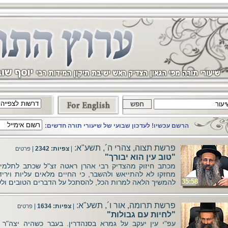
הרשם עכשיו! לעדכון שבועי של שיעורי תורה חדשים:
פרשת תצוה, צהרי ה´, תשע"א:
|
צפיות: 2342
|
פרטים
"טוב עין הוא יבורך"
מכתב חיזוק מהצדיק רבי אהרן ראטה זצ"ל שכתב לתלמיד
מחזקו לא להתייאש ולהשבר, כי החיים מלאים עליות וירידו
35:58
להמשיך הלאה למרות הכל, להסתכל על הדברים הטובים ולשמ
פרשת תרומה, אור ו´, תשע"א:
|
צפיות: 1634
|
פרטים
"לחיות עם גבולות"
עפ"י עין יעקב על גמרא בסנהדרין. בעבר כשהיה יצה"ר ו