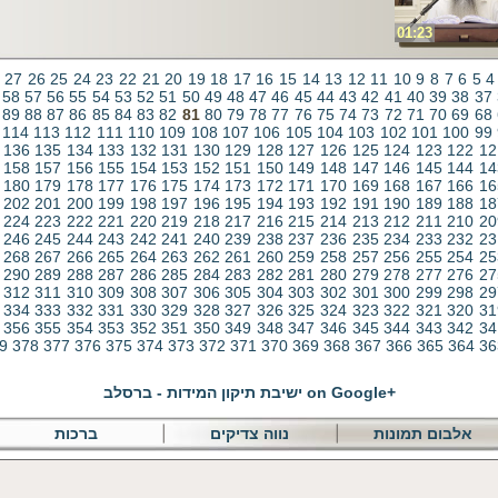
01:23
27
26
25
24
23
22
21
20
19
18
17
16
15
14
13
12
11
10
9
8
7
6
5
4
58
57
56
55
54
53
52
51
50
49
48
47
46
45
44
43
42
41
40
39
38
37
89
88
87
86
85
84
83
82
81
80
79
78
77
76
75
74
73
72
71
70
69
68
114
113
112
111
110
109
108
107
106
105
104
103
102
101
100
99
136
135
134
133
132
131
130
129
128
127
126
125
124
123
122
12
158
157
156
155
154
153
152
151
150
149
148
147
146
145
144
14
180
179
178
177
176
175
174
173
172
171
170
169
168
167
166
16
202
201
200
199
198
197
196
195
194
193
192
191
190
189
188
18
224
223
222
221
220
219
218
217
216
215
214
213
212
211
210
20
246
245
244
243
242
241
240
239
238
237
236
235
234
233
232
23
268
267
266
265
264
263
262
261
260
259
258
257
256
255
254
25
290
289
288
287
286
285
284
283
282
281
280
279
278
277
276
27
312
311
310
309
308
307
306
305
304
303
302
301
300
299
298
29
334
333
332
331
330
329
328
327
326
325
324
323
322
321
320
31
356
355
354
353
352
351
350
349
348
347
346
345
344
343
342
34
9
378
377
376
375
374
373
372
371
370
369
368
367
366
365
364
36
on Google+
ישיבת תיקון המידות - ברסלב
אלבום תמונות
נווה צדיקים
ברכות